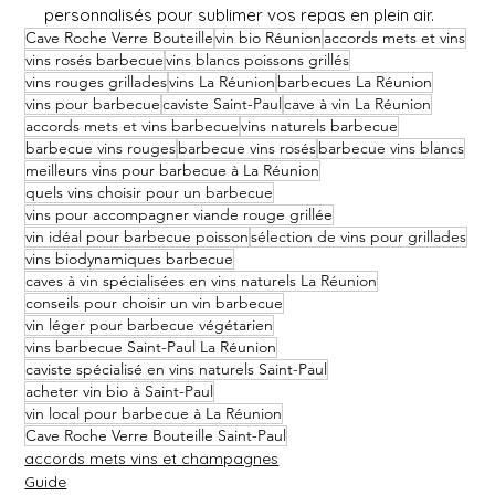
personnalisés pour sublimer vos repas en plein air.
Cave Roche Verre Bouteille
vin bio Réunion
accords mets et vins
vins rosés barbecue
vins blancs poissons grillés
vins rouges grillades
vins La Réunion
barbecues La Réunion
vins pour barbecue
caviste Saint-Paul
cave à vin La Réunion
accords mets et vins barbecue
vins naturels barbecue
barbecue vins rouges
barbecue vins rosés
barbecue vins blancs
meilleurs vins pour barbecue à La Réunion
quels vins choisir pour un barbecue
vins pour accompagner viande rouge grillée
vin idéal pour barbecue poisson
sélection de vins pour grillades
vins biodynamiques barbecue
caves à vin spécialisées en vins naturels La Réunion
conseils pour choisir un vin barbecue
vin léger pour barbecue végétarien
vins barbecue Saint-Paul La Réunion
caviste spécialisé en vins naturels Saint-Paul
acheter vin bio à Saint-Paul
vin local pour barbecue à La Réunion
Cave Roche Verre Bouteille Saint-Paul
accords mets vins et champagnes
Guide