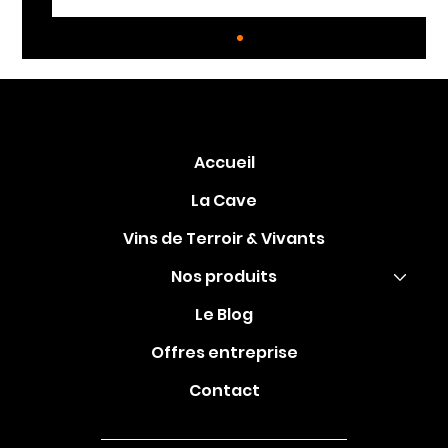
Accueil
La Cave
Vins de Terroir & Vivants
Les accords mets et vins : comment
Nos produits
sublimer vos repas
Le Blog
Offres entreprise
Contact