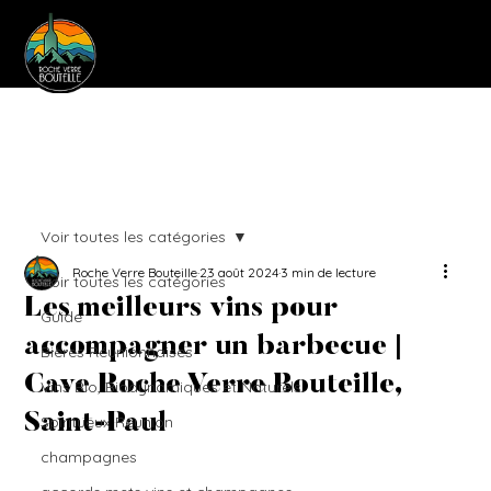
Voir toutes les catégories
Roche Verre Bouteille
23 août 2024
3 min de lecture
Voir toutes les catégories
Les meilleurs vins pour
Guide
accompagner un barbecue |
Bières Réunionnaises
Cave Roche Verre Bouteille,
Vins Bio, Biodynamiques et Naturels
Saint-Paul
Spiritueux Réunion
champagnes