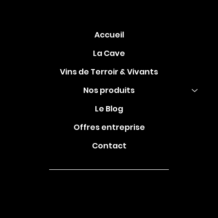
Accueil
La Cave
Vins de Terroir & Vivants
Comparatif : vin bio vs vin
Nos produits
conventionnel - Quel choix pour votre
Le Blog
cave à vin ?
Offres entreprise
Contact
2022 Roche Verre
Bouteille .
Mentions