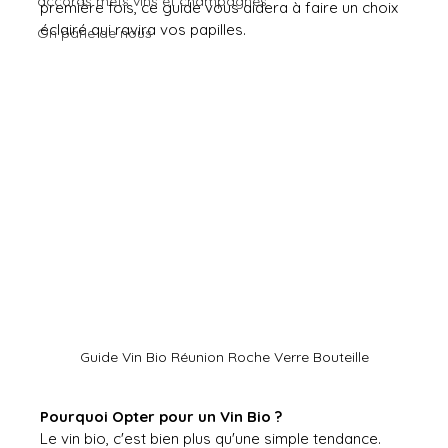
accords mets vins et champagnes
première fois, ce guide vous aidera à faire un choix 
éclairé qui ravira vos papilles.
On parle de nous
Guide Vin Bio Réunion Roche Verre Bouteille
Pourquoi Opter pour un Vin Bio ?
Le vin bio, c'est bien plus qu'une simple tendance. 