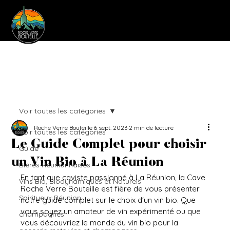
Voir toutes les catégories
Roche Verre Bouteille
6 sept. 2023
2 min de lecture
Voir toutes les catégories
Le Guide Complet pour choisir
Guide
un Vin Bio à La Réunion
Bières Réunionnaises
En tant que caviste passionné à La Réunion, la Cave 
Vins Bio, Biodynamiques et Naturels
Roche Verre Bouteille est fière de vous présenter 
Spiritueux Réunion
notre guide complet sur le choix d'un vin bio. Que 
vous soyez un amateur de vin expérimenté ou que 
champagnes
vous découvriez le monde du vin bio pour la 